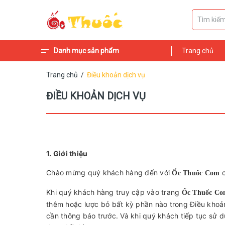
Danh mục sản phẩm
Trang chủ
Ốc Bươu Vàng
Ốc Bươu Đồng
Ốc Bươu Lai
Ốc Bươu Đen
Ốc Núi Thuốc
Trang chủ
/
Điều khoản dịch vụ
ĐIỀU KHOẢN DỊCH VỤ
1. Giới thiệu
Chào mừng quý khách hàng đến với
c
Ốc Thuốc Com
Khi quý khách hàng truy cập vào trang
Ốc Thuốc C
thêm hoặc lược bỏ bất kỳ phần nào trong Điều khoả
cần thông báo trước. Và khi quý khách tiếp tục sử 