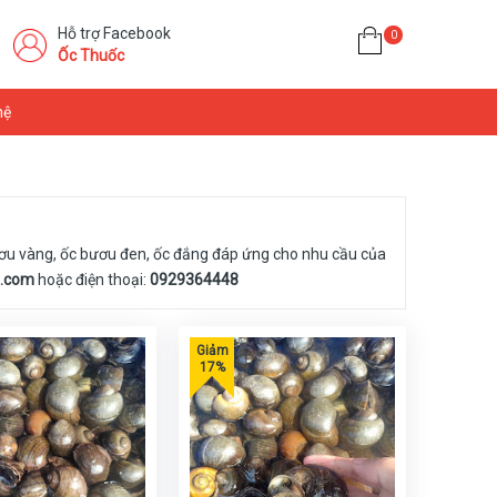
Hỗ trợ Facebook
0
Ốc Thuốc
hệ
bươu vàng, ốc bươu đen, ốc đắng đáp ứng cho nhu cầu của
l.com
hoặc điện thoại:
0929364448