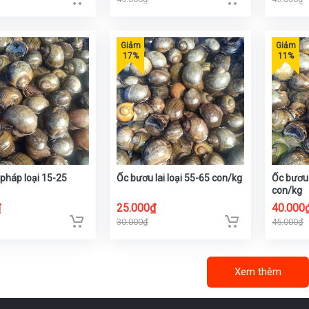
pháp loại 15-25
Ốc bươu lai loại 55-65 con/kg
Ốc bươu 
con/kg
₫
25.000₫
40.000
30.000₫
45.000₫
Xem thêm