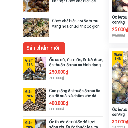
không? Cách chế biến ốc
bươu vàng đúng chuẩn
Ốc bươu 
Cách chế biến gỏi ốc bươu
con/kg
vàng hoa chuối thịt ốc giòn
25.000
sừn sựt thơm ngon
30.000₫
Sản phẩm mới
Ốc xu núi, ốc xoắn, ốc bánh xe,
ốc thuốc, ốc núi có hình dạng
trông giống như bánh xe
250.000₫
200.000₫
Con giống ốc thuốc ốc núi ốc
đá dễ nuôi và chăm sóc dễ
dàng
400.000₫
500.000₫
Ốc bươu 
con/kg
30.000
Ốc thuốc ốc núi ốc đá tươi
sống chuẩn ốc thuốc loại to
35.000₫