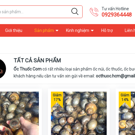
Tư vấn Hotline
0929364448
Giới thiệu
Sản phẩm
Kinh nghiệm
Hỗ trợ
Liên 
TẤT CẢ SẢN PHẨM
Ốc Thuốc Com
có rất nhiều loại sản phẩm ốc núi, ốc thuốc, ốc 
khách hàng nếu cần tư vấn xin gửi về email:
octhuoc.hcm@gmai