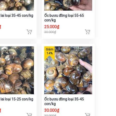
lai loại 35-45 con/kg
Ốc bươu đồng loại 55-65
con/kg
₫
25.000₫
30.000₫
lai loại 15-25 con/kg
Ốc bươu đồng loại 35-45
con/kg
₫
30.000₫
35.000₫