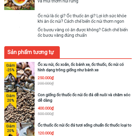
và mùi thơm núi rừng
Để sơ chế ốc thuốc đúng cách, các bạn thực
Ốc núi là ốc gì? Ốc thuốc ăn gì? Lợi ích sức khỏe
khi ăn ốc núi? Cách chế biến ốc núi thơm ngon
hiện theo các bước sau đây:
Ốc bươu vàng có ăn được không? Cách chế biến
ốc bươu vàng đúng chuẩn
Bước 1
: Rửa sạch ốc núi dưới vòi nước mạnh
để làm trôi hết lớp bùn đất bám ở vỏ. Hoặc
Sản phẩm tương tự
dùng bàn chải sạch để cọ và chà nhẹ vào vỏ
Ốc xu núi, ốc xoắn, ốc bánh xe, ốc thuốc, ốc núi có
ốc.
hình dạng trông giống như bánh xe
Bước 2
: Ngâm ốc trong nước vo gạo, cắt một
250.000₫
200.000₫
vài lát ớt cay cho vào chậu. Ngâm ốc trong 1 - 2
Con giống ốc thuốc ốc núi ốc đá dễ nuôi và chăm sóc
tiếng để ốc nhả hết bùn và bớt chất nhờn.
dễ dàng
Bước 3
: Rửa lại ốc núi dưới vòi nước sạch và để
400.000₫
500.000₫
ráo nước trước khi chế biến.
Ốc thuốc ốc núi ốc đá tươi sống chuẩn ốc thuốc loại to
💥 Ốc núi có thể chế biến được rất nhiều món như : Nướng,
120.000₫