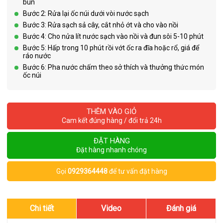
bùn
Bước 2: Rửa lại ốc núi dưới vòi nước sạch
Bước 3: Rửa sạch sả cây, cắt nhỏ ớt và cho vào nồi
Bước 4: Cho nửa lít nước sạch vào nồi và đun sôi 5-10 phút
Bước 5: Hấp trong 10 phút rồi vớt ốc ra đĩa hoặc rổ, giá để
ráo nước
Bước 6: Pha nước chấm theo sở thích và thưởng thức món
ốc núi
THÊM VÀO GIỎ
Cam kết đúng hàng / đổi trả 24h
ĐẶT HÀNG
Đặt hàng nhanh chóng
Gọi
0929364448
để tư vấn đặt hàng
Chi tiết
Video
Đánh giá