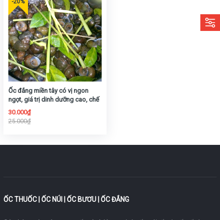
Ốc đắng miền tây có vị ngon
ngọt, giá trị dinh dưỡng cao, chế
biến nhiều món ăn ngon
30.000₫
25.000₫
ỐC THUỐC | ỐC NÚI | ỐC BƯƠU | ỐC ĐẮNG