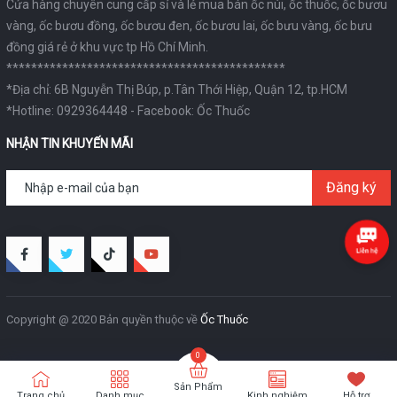
Cửa hàng chuyên cung cấp sỉ và lẻ
mua bán ốc núi
,
ốc thuốc
,
ốc bươu
vàng
,
ốc bươu đồng
, ốc bươu đen, ốc bươu lai,
ốc bưu vàng
,
ốc bưu
đồng
giá rẻ ở khu vực tp Hồ Chí Minh.
*********************************************
*Địa chỉ:
6B Nguyễn Thị Búp, p.Tân Thới Hiệp, Quận 12, tp.HCM
*Hotline:
0929364448
- Facebook:
Ốc Thuốc
NHẬN TIN KHUYẾN MÃI
Đăng ký
Copyright @ 2020 Bản quyền thuộc về
Ốc Thuốc
Sản Phẩm
Trang chủ
Danh mục
Kinh nghiệm
Hỗ trợ