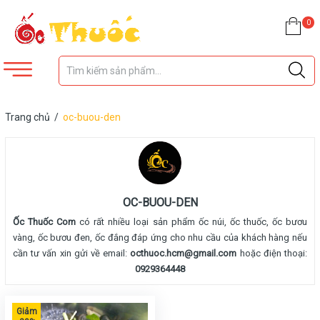
0
Trang chủ
/
oc-buou-den
OC-BUOU-DEN
Ốc Thuốc Com
có rất nhiều loại sản phẩm ốc núi, ốc thuốc, ốc bươu
vàng, ốc bươu đen, ốc đắng đáp ứng cho nhu cầu của khách hàng nếu
cần tư vấn xin gửi về email:
octhuoc.hcm@gmail.com
hoặc điện thoại:
0929364448