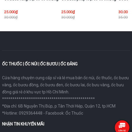
của ốc rồi đem đi xào lá lốt, nấu chuối xanh cũng rất ngon..
25.000₫
25.000₫
30.000
30.000₫
30.000₫
35.000
ỐC THUỐC | ỐC NÚI | ỐC BƯƠU | ỐC ĐẮNG
Cửa hàng chuyên cung cấp sỉ và lẻ
mua bán ốc núi
,
ốc thuốc
,
ốc bươu
vàng
,
ốc bươu đồng
, ốc bươu đen, ốc bươu lai,
ốc bưu vàng
,
ốc bưu
đồng
giá rẻ ở khu vực tp Hồ Chí Minh.
*********************************************
*Địa chỉ:
6B Nguyễn Thị Búp, p.Tân Thới Hiệp, Quận 12, tp.HCM
*Hotline:
0929364448
- Facebook:
Ốc Thuốc
NHẬN TIN KHUYẾN MÃI