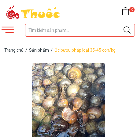
0
Trang chủ
/
Sản phẩm
/
Ốc bươu pháp loại 35-45 con/kg