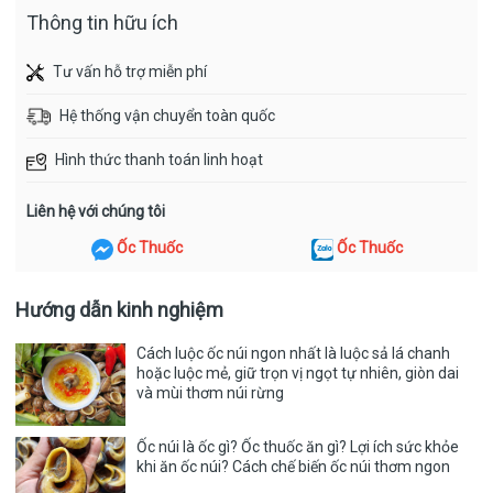
+Giúp cải thiện sức khỏe xương
Thông tin hữu ích
Với lượng canxi dồi dào, Ốc bươu pháp bổ sung canxi nuôi
Tư vấn hỗ trợ miễn phí
dưỡng xương chắc khỏe, hỗ trợ phát triển chiều cao cho trẻ
em.
Hệ thống vận chuyển toàn quốc
Hình thức thanh toán linh hoạt
+Thanh nhiệt
Liên hệ với chúng tôi
Theo y học cổ truyền thì thịt ốc có tính hàn, vị ngọt nhưng
không độc, mang lại lợi ích giải nhiệt làm mát cơ thể, thông lợi
Ốc Thuốc
Ốc Thuốc
đại tiểu tiện và hỗ trợ cho nhiều các bệnh khác.
Hướng dẫn kinh nghiệm
+Tăng cường cơ bắp
Cách luộc ốc núi ngon nhất là luộc sả lá chanh
Thịt Ốc bươu pháp chứa nhiều protein, là thành phần cơ bản
hoặc luộc mẻ, giữ trọn vị ngọt tự nhiên, giòn dai
của các tế bào và mô của cơ thể, giúp duy trì và phát triển cơ
và mùi thơm núi rừng
bắp, tăng khả năng miễn dịch và tái tạo tế bào.
Ốc núi là ốc gì? Ốc thuốc ăn gì? Lợi ích sức khỏe
+Tốt cho não và tim mạch
khi ăn ốc núi? Cách chế biến ốc núi thơm ngon