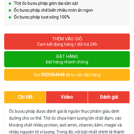
Thịt ốc bươu pháp giòn dai sần sật
Ốc bươu pháp chế biến nhiều món ăn ngon
Ốc bươu pháp tươi sống 100%
THÊM VÀO GIỎ
Cam kết đúng hàng / đổi trả 24h
ĐẶT HÀNG
Đặt hàng nhanh chóng
Gọi
0929364448
để tư vấn đặt hàng
Chi tiết
Video
Đánh giá
Ốc bươu pháp
được đánh giá là nguồn thực phẩm giàu dinh
dưỡng cho cơ thể. Thịt ốc chứa hàm lượng lớn chất đạm, các
khoáng chất nhiều protein, axit amin, vitamin, kẽm, magie và
nhiều nguyên tố vi lượng. Trong đó, nổi bật nhất chính là thành