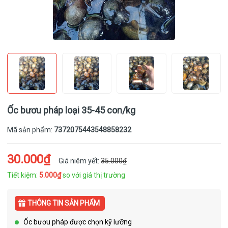
Ốc bươu pháp loại 35-45 con/kg
Mã sản phẩm:
7372075443548858232
30.000₫
Giá niêm yết:
35.000₫
Tiết kiệm:
5.000₫
so với giá thị trường
THÔNG TIN SẢN PHẨM
Ốc bươu pháp được chọn kỹ lưỡng